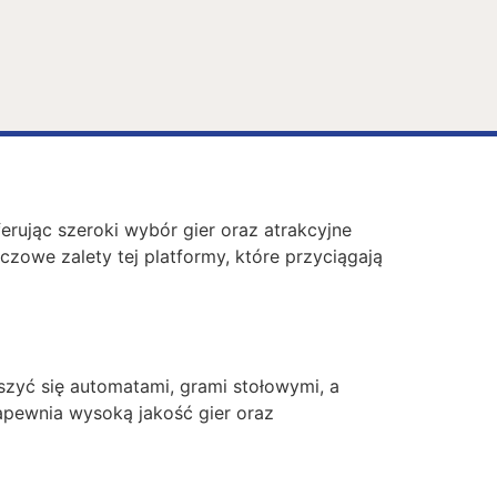
ferując szeroki wybór gier oraz atrakcyjne
zowe zalety tej platformy, które przyciągają
szyć się automatami, grami stołowymi, a
apewnia wysoką jakość gier oraz