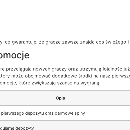
y, co gwarantuje, że gracze zawsze znajdą coś świeżego i 
romocje
óre przyciągają nowych graczy oraz utrzymują lojalność j
który może obejmować dodatkowe środki na nasz pierwszy
omocje, które zwiększają szanse na wygraną.
Opis
 pierwszego depozytu oraz darmowe spiny
egularne depozyty