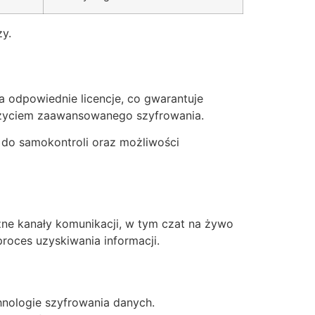
zy.
a odpowiednie licencje, co gwarantuje
użyciem zaawansowanego szyfrowania.
a do samokontroli oraz możliwości
óżne kanały komunikacji, w tym czat na żywo
roces uzyskiwania informacji.
hnologie szyfrowania danych.