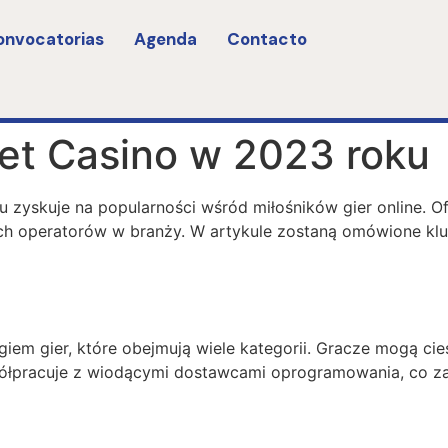
onvocatorias
Agenda
Contacto
ibet Casino w 2023 roku
ku zyskuje na popularności wśród miłośników gier online. O
ych operatorów w branży. W artykule zostaną omówione kluc
iem gier, które obejmują wiele kategorii. Gracze mogą cie
spółpracuje z wiodącymi dostawcami oprogramowania, co z