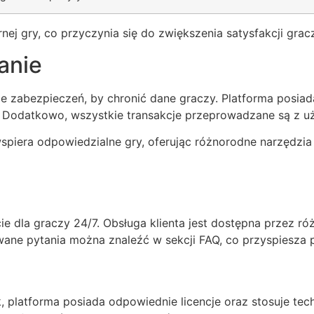
rnej gry, co przyczynia się do zwiększenia satysfakcji grac
anie
ie zabezpieczeń, by chronić dane graczy. Platforma posiad
. Dodatkowo, wszystkie transakcje przeprowadzane są z 
 wspiera odpowiedzialne gry, oferując różnorodne narzędzi
ie dla graczy 24/7. Obsługa klienta jest dostępna przez r
wane pytania można znaleźć w sekcji FAQ, co przyspiesza p
, platforma posiada odpowiednie licencje oraz stosuje tec