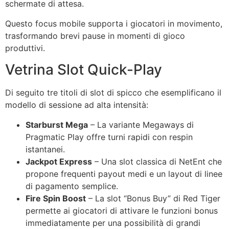
schermate di attesa.
Questo focus mobile supporta i giocatori in movimento,
trasformando brevi pause in momenti di gioco
produttivi.
Vetrina Slot Quick-Play
Di seguito tre titoli di slot di spicco che esemplificano il
modello di sessione ad alta intensità:
Starburst Mega
– La variante Megaways di
Pragmatic Play offre turni rapidi con respin
istantanei.
Jackpot Express
– Una slot classica di NetEnt che
propone frequenti payout medi e un layout di linee
di pagamento semplice.
Fire Spin Boost
– La slot “Bonus Buy” di Red Tiger
permette ai giocatori di attivare le funzioni bonus
immediatamente per una possibilità di grandi