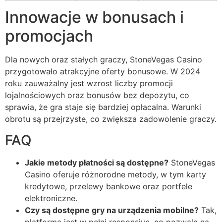
Innowacje w bonusach i
promocjach
Dla nowych oraz stałych graczy, StoneVegas Casino
przygotowało atrakcyjne oferty bonusowe. W 2024
roku zauważalny jest wzrost liczby promocji
lojalnościowych oraz bonusów bez depozytu, co
sprawia, że gra staje się bardziej opłacalna. Warunki
obrotu są przejrzyste, co zwiększa zadowolenie graczy.
FAQ
Jakie metody płatności są dostępne?
StoneVegas
Casino oferuje różnorodne metody, w tym karty
kredytowe, przelewy bankowe oraz portfele
elektroniczne.
Czy są dostępne gry na urządzenia mobilne?
Tak,
platforma jest w pełni responsive, co pozwala na