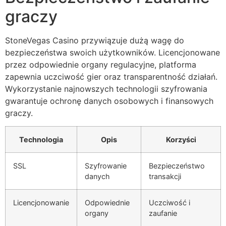
graczy
StoneVegas Casino przywiązuje dużą wagę do
bezpieczeństwa swoich użytkowników. Licencjonowane
przez odpowiednie organy regulacyjne, platforma
zapewnia uczciwość gier oraz transparentność działań.
Wykorzystanie najnowszych technologii szyfrowania
gwarantuje ochronę danych osobowych i finansowych
graczy.
Technologia
Opis
Korzyści
SSL
Szyfrowanie
Bezpieczeństwo
danych
transakcji
Licencjonowanie
Odpowiednie
Uczciwość i
organy
zaufanie