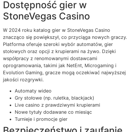
Dostępność gier w
StoneVegas Casino
W 2024 roku katalog gier w StoneVegas Casino
znacząco się powiększył, co przyciąga nowych graczy.
Platforma oferuje szeroki wybór automatów, gier
stołowych oraz opcji z krupierami na żywo. Dzięki
współpracy z renomowanymi dostawcami
oprogramowania, takimi jak NetEnt, Microgaming i
Evolution Gaming, gracze mogą oczekiwać najwyższej
jakości rozgrywki.
Automaty wideo
Gry stołowe (np. ruletka, blackjack)
Live casino z prawdziwymi krupierami
Nowe tytuły dodawane co miesiąc
Turnieje i promocje gier
Bezpieczeństwo i zaufanie