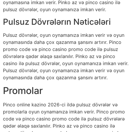
oynamasına imkan verir. Pinko az və pinco casino ilə
pulsuz dövrələr, oyun oynamanıza imkan verir.
Pulsuz Dövrələrın Nəticələri
Pulsuz dövrələr, oyun oynamanıza imkan verir və oyun
oynamasında daha çox qazanma şansını artırır. Pinco
promo code və pinco casino promo code ilə pulsuz
dövrələrə qədər əlaqə saxlanılır. Pinko az və pinco
casino ilə pulsuz dövrələr, oyun oynamanıza imkan verir.
Pulsuz dövrələr, oyun oynamanıza imkan verir və oyun
oynamasında daha çox qazanma şansını artırır.
Promolar
Pinco online kazino 2026-ci ildə pulsuz dövrələr və
promolarla oyun oynamanıza imkan verir. Pinco promo
code və pinco casino promo code ilə pulsuz dövrələrə
qədər əlaqə saxlanılır. Pinko az və pinco casino ilə