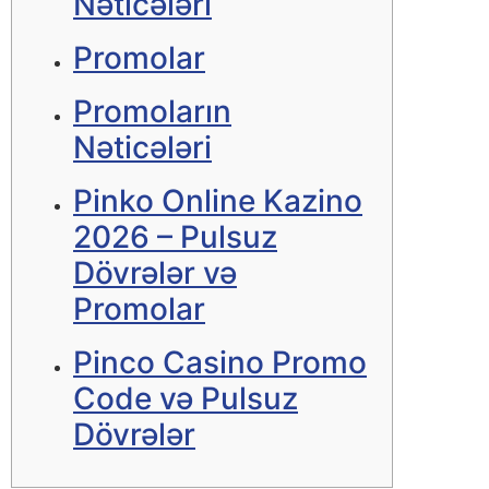
Nəticələri
Promolar
Promoların
Nəticələri
Pinko Online Kazino
2026 – Pulsuz
Dövrələr və
Promolar
Pinco Casino Promo
Code və Pulsuz
Dövrələr