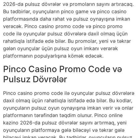
2026-da pulsuz dövrələr və promoların sayını artıracaq.
Bu tədbirlər, oyunçuların pinco game və pinco casino
platformasında daha rahat və pulsuz oynayışına imkan
verəcək. Pinco casino promo code və pinco promo
code ilə oyunçular pulsuz dövrələrə daxil olmaq üçün
rahatlıqla istifadə edə bilər. Bu promolar, yeni və təkrar
gələn oyunçular üçün pulsuz oyun imkanı verərək
platformanın populyarlışına kömək edəcək.
Pinco Casino Promo Code və
Pulsuz Dövrələr
Pinco casino promo code ilə oyunçular pulsuz dövrələrə
daxil olmaq üçün rahatlıqla istifadə edə bilər. Bu kodlar,
oyunçuların pulsuz oyun oynayışına imkan verir və onlar
platformanın tərəfindən təqdim olunur. Pinco online
kazino 2026-da pulsuz dövrələr sayını artırmaq, yeni
oyunçuların platformaya gələ biləcəyi və təkrar gələ
biləcəyi imkan verəcək. Bu tədbirlər, oyunçuların pulsuz