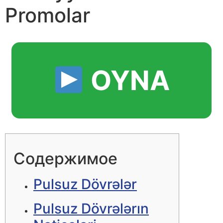
Promolar
OYNA
Содержимое
Pulsuz Dövrələr
Pulsuz Dövrələrın