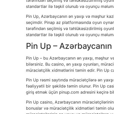
tərəfindən seçilmiş və təhlükəsizdirilmiş oyunl
standartlar ilə təşkil olunub və oyunçu məluma
Pin Up, Azərbaycanın ən yaxşı və məşhur kazin
seçimdir. Pinap az platformasında oyun oynam
tərəfindən seçilmiş və təhlükəsizdirilmiş oyunla
standartlar ilə təşkil olunub və oyunçu məluma
Pin Up – Azərbaycanın
Pin Up – bu Azərbaycanın ən yaxşı, məşhur və 
bilərsiniz. Bu casino, ən yaxşı oyunları, müra
müraciətçilik xidmətlərini təmin edir. Pin Up 
Pin Up rəsmi saytında müraciətçilərə ən yaxşı 
fəaliyyətli bir şəkildə təmin olunur. Pin Up c
giriş etmək üçün pinup.com adresini keçirə bil
Pin Up casino, Azərbaycanın müraciətçilərinin 
bonuslar və müraciətçilik xidmətləri təmin olu