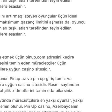
arı təşkilatları tərəfindən təyin edilən
ərə əsaslanır.
ını artırmaq isteyən oyunçular üçün ideal
n maksimum qazanç limitini aşmasa da, oyunçu
arı təşkilatları tərəfindən təyin edilən
ərə əsaslanır.
iş etmək üçün pinup.com adresini keçirə
məsini təmin edən müraciətçilər üçün
lərə uyğun casino sitesidir.
unur. Pinap az və pin up giriş təmiz və
ərə uyğun casino sitesidir. Rəsmi saytından
çilik xidmətlərini təmin edə bilərsiniz.
ytında müraciətçilərə ən yaxşı oyunlar, yaxşı
ə təmin olunur. Pin Up casino, Azərbaycanın