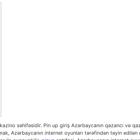
azino səhifəsidir. Pin up giriş Azərbaycanın qazancı və qaz
ak, Azərbaycanın internet oyunları tərəfindən təyin edilə