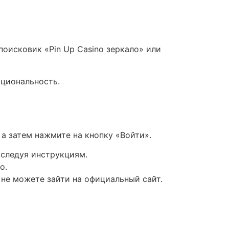
поисковик «Pin Up Casino зеркало» или
нкциональность.
, а затем нажмите на кнопку «Войти».
 следуя инструкциям.
o.
ы не можете зайти на официальный сайт.