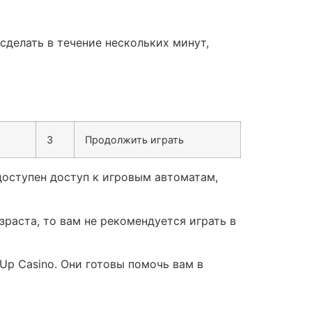
сделать в течение нескольких минут,
3
Продолжить играть
 доступен доступ к игровым автоматам,
зраста, то вам не рекомендуется играть в
Up Casino. Они готовы помочь вам в