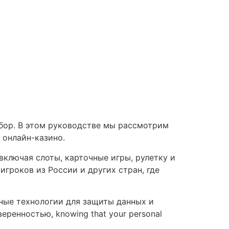
ыбор. В этом руководстве мы рассмотрим
 онлайн-казино.
 включая слоты, карточные игры, рулетку и
игроков из России и других стран, где
нные технологии для защиты данных и
еренностью, knowing that your personal