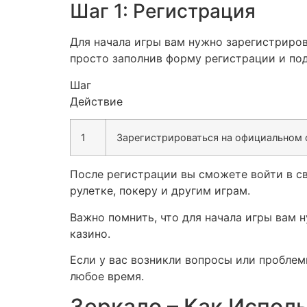
Шаг 1: Регистрация
Для начала игры вам нужно зарегистриров
просто заполнив форму регистрации и под
Шаг
Действие
1
Зарегистрироваться на официальном 
После регистрации вы сможете войти в сво
рулетке, покеру и другим играм.
Важно помнить, что для начала игры вам н
казино.
Если у вас возникли вопросы или проблем
любое время.
Зеркало – Как Испол