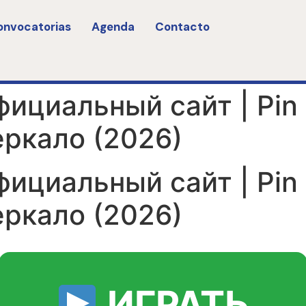
onvocatorias
Agenda
Contacto
ициальный сайт | Pin 
еркало (2026)
ициальный сайт | Pin 
еркало (2026)
ИГРАТЬ