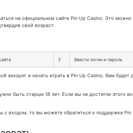
аться на официальном сайте Pin Up Casino. Это можно 
твердив свой возраст.
сайте
2
Ввести логин и пароль
й аккаунт и начать играть в Pin Up Casino. Вам будет
ужно быть старше 18 лет. Если вы не достигли этого во
ы с входом, то вы можете обратиться к поддержке Pin 
ьзовать