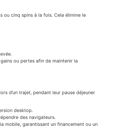
 ou cinq spins à la fois. Cela élimine le
levée.
 gains ou pertes afin de maintenir la
lors d’un trajet, pendant leur pause déjeuner
ersion desktop.
dépendre des navigateurs.
ia mobile, garantissant un financement ou un