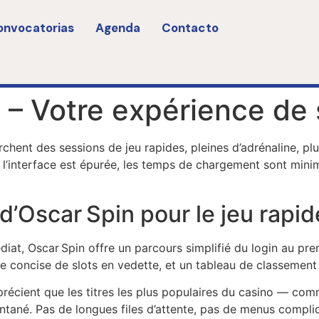
onvocatorias
Agenda
Contacto
 – Votre expérience de 
erchent des sessions de jeu rapides, pleines d’adrénaline, p
, l’interface est épurée, les temps de chargement sont mini
t d’Oscar Spin pour le jeu rapid
iat, Oscar Spin offre un parcours simplifié du login au pre
e concise de slots en vedette, et un tableau de classement 
précient que les titres les plus populaires du casino — com
ntané. Pas de longues files d’attente, pas de menus compliqu