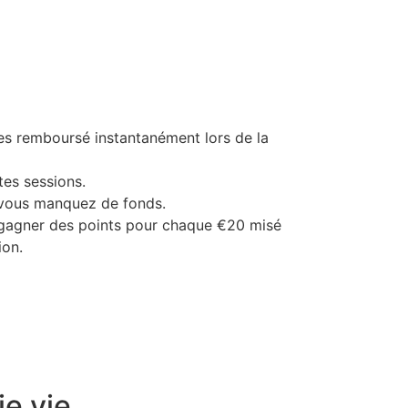
tes remboursé instantanément lors de la
tes sessions.
i vous manquez de fonds.
: gagner des points pour chaque €20 misé
ion.
ie vie