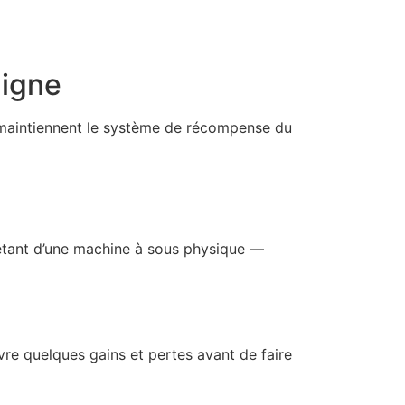
ligne
s maintiennent le système de récompense du
etant d’une machine à sous physique —
vre quelques gains et pertes avant de faire