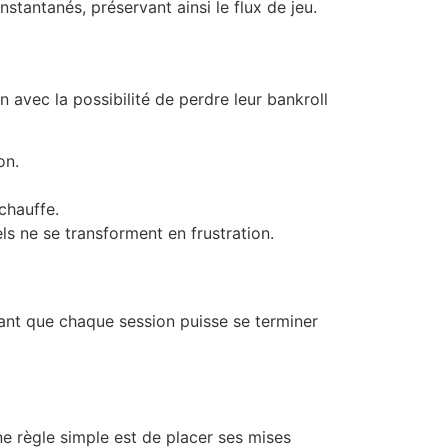
tantanés, préservant ainsi le flux de jeu.
n avec la possibilité de perdre leur bankroll
on.
chauffe.
els ne se transforment en frustration.
ant que chaque session puisse se terminer
ne règle simple est de placer ses mises