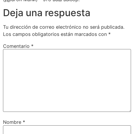
Deja una respuesta
Tu dirección de correo electrónico no será publicada.
Los campos obligatorios están marcados con
*
Comentario
*
Nombre
*