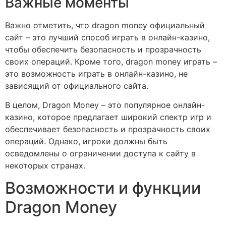
Важные моменты
Важно отметить, что dragon money официальный
сайт – это лучший способ играть в онлайн-казино,
чтобы обеспечить безопасность и прозрачность
своих операций. Кроме того, dragon money играть –
это возможность играть в онлайн-казино, не
зависящий от официального сайта.
В целом, Dragon Money – это популярное онлайн-
казино, которое предлагает широкий спектр игр и
обеспечивает безопасность и прозрачность своих
операций. Однако, игроки должны быть
осведомлены о ограничении доступа к сайту в
некоторых странах.
Возможности и функции
Dragon Money