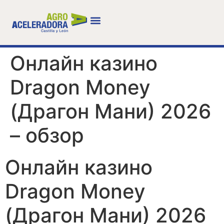
Онлайн казино
Dragon Money
(Драгон Мани) 2026
– обзор
Онлайн казино
Dragon Money
(Драгон Мани) 2026