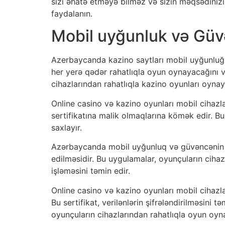
sizi əhatə etməyə bilməz və sizin məqsədinizi
faydalanın.
Mobil uyğunluk və Gü
Azerbaycanda kazino saytları mobil uyğunluğu
her yerə qədər rahatlıqla oyun oynayacağını 
cihazlarından rahatlıqla kazino oyunları oynayə
Online casino və kazino oyunları mobil cihazl
sertifikatına malik olmaqlarına kömək edir. Bu 
saxlayır.
Azərbaycanda mobil uyğunluq və güvəncənin yü
edilməsidir. Bu uygulamalar, oyunçuların cihaz
işləməsini təmin edir.
Online casino və kazino oyunları mobil cihazl
Bu sertifikat, verilənlərin şifrələndirilməsini
oyunçuların cihazlarından rahatlıqla oyun oyna