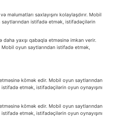
və məlumatları saxlayışını kolaylaşdırır. Mobil
saytlarından istifadə etmək, istifadəçilərin
və daha yaxşı qabaqla etməsinə imkan verir.
. Mobil oyun saytlarından istifadə etmək,
a etməsinə kömək edir. Mobil oyun saytlarından
 istifadə etmək, istifadəçilərin oyun oynayışını
a etməsinə kömək edir. Mobil oyun saytlarından
 istifadə etmək, istifadəçilərin oyun oynayışını