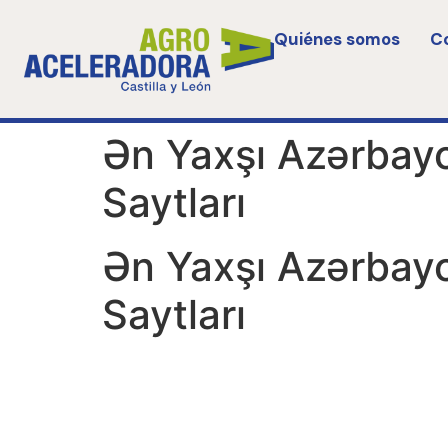
Quiénes somos
C
Ən Yaxşı Azərbay
Saytları
Ən Yaxşı Azərbay
Saytları