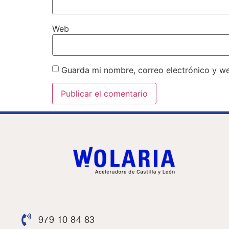
Web
Guarda mi nombre, correo electrónico y w
979 10 84 83