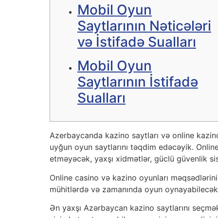
Mobil Oyun
Saytlarının Nəticələri
və İstifadə Sualları
Mobil Oyun
Saytlarının İstifadə
Sualları
Azerbaycanda kazino saytları və online kazino
uyğun oyun saytlarını təqdim edəcəyik. Onlin
etməyəcək, yaxşı xidmətlər, güclü güvenlik sis
Online casino və kazino oyunları məqsədlərini
mühitlərdə və zamanında oyun oynayabilecəksi
Ən yaxşı Azərbaycan kazino saytlarını seçmək ü