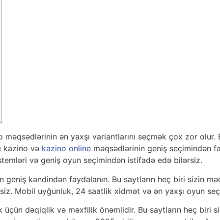
 məqsədlərinin ən yaxşı variantlarını seçmək çox zor olur. 
e kazino və
kazino online
məqsədlərinin geniş seçimindən fayd
temləri və geniş oyun seçimindən istifadə edə bilərsiz.
n geniş kəndindən faydalanın. Bu saytların heç biri sizin mə
z. Mobil uyğunluk, 24 saatlik xidmət və ən yaxşı oyun seçi
çün dəqiqlik və məxfilik önəmlidir. Bu saytların heç biri s