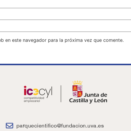
eb en este navegador para la próxima vez que comente.
parquecientifico@fundacion.uva.es