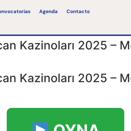
onvocatorias
Agenda
Contacto
can Kazinoları 2025 – 
can Kazinoları 2025 – 
OYNA