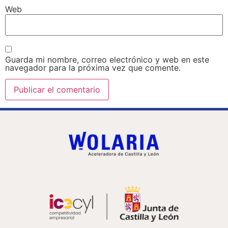
Web
Guarda mi nombre, correo electrónico y web en este
navegador para la próxima vez que comente.