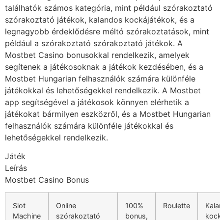
találhatók számos kategória, mint például szórakoztató
szórakoztató játékok, kalandos kockájátékok, és a
legnagyobb érdeklődésre méltó szórakoztatások, mint
például a szórakoztató szórakoztató játékok. A
Mostbet Casino bonusokkal rendelkezik, amelyek
segítenek a játékosoknak a játékok kezdésében, és a
Mostbet Hungarian felhasználók számára különféle
játékokkal és lehetőségekkel rendelkezik. A Mostbet
app segítségével a játékosok könnyen elérhetik a
játékokat bármilyen eszközről, és a Mostbet Hungarian
felhasználók számára különféle játékokkal és
lehetőségekkel rendelkezik.
Játék
Leírás
Mostbet Casino Bonus
Slot
Online
100%
Roulette
Kal
Machine
szórakoztató
bonus,
kock