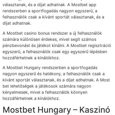
választanak, és a díjat adhatnak. A Mostbet app
rendszerben a sportfogadás nagyon egyszerű, a
felhasználók csak a kívánt sportát választanak, és a
díjat adhatnak.
A Mostbet casino bonus rendszer a új felhasználók
számára különösen érdekes, mivel segít számos
pénzbevonást és játékot kínálni. A Mostbet regisztráció
egyszerű, a felhasználók csak egy egyszerű lépésben
hozzáférhetnek a kínálókhoz.
A Mostbet Hungary rendszerben a sportfogadás
nagyon egyszerű és hatékony, a felhasználók csak a
kívánt sportát választanak, és a díjat adhatnak. A Most
bet lehetőségek a játékosok számára nagyon
kényelmesek, mivel a felhasználók könnyen
hozzáférhetnek a kínálókhoz.
Mostbet Hungary – Kaszinó