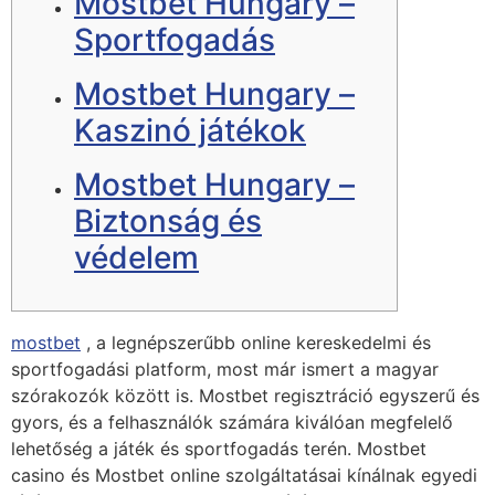
Mostbet Hungary –
Sportfogadás
Mostbet Hungary –
Kaszinó játékok
Mostbet Hungary –
Biztonság és
védelem
mostbet
, a legnépszerűbb online kereskedelmi és
sportfogadási platform, most már ismert a magyar
szórakozók között is. Mostbet regisztráció egyszerű és
gyors, és a felhasználók számára kiválóan megfelelő
lehetőség a játék és sportfogadás terén. Mostbet
casino és Mostbet online szolgáltatásai kínálnak egyedi