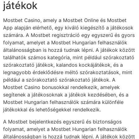
játékok
Mostbet Casino, amely a Mostbet Online és Mostbet
App alapján elérhető, egy kiváló kiegészítő a játékosok
számára. A Mostbet regisztráció egy egyszerű és gyors
folyamat, amelyet a Mostbet Hungarian felhasználók
általánosságban is hozzá tudnak lépni. A játékok között
találhatók számos kategória, mint például szórakoztató
szórakoztató játékok, kalandos kockájátékok, és a
legnagyobb érdeklődésre méltó szórakoztatások, mint
például a szórakoztató szórakoztató játékok. A
Mostbet Casino bonusokkal rendelkezik, amelyek
segítenek a játékosoknak a játékok kezdésében, és a
Mostbet Hungarian felhasználók számára különféle
játékokkal és lehetőségekkel rendelkezik.
A Mostbet bejelentkezés egyszerű és biztonságos
folyamat, amelyet a Mostbet Hungarian felhasználók
általánosságban is hozzá tudnak lépni. A játékok között