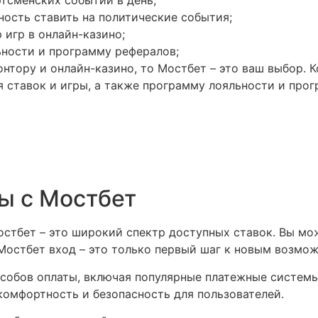
ость ставить на политические события;
 игр в онлайн-казино;
ности и программу рефералов;
тору и онлайн-казино, то Мостбет – это ваш выбор. 
 ставок и игры, а также программу лояльности и про
ы с Мостбет
стбет – это широкий спектр доступных ставок. Вы мож
 Мостбет вход – это только первый шаг к новым возмо
бов оплаты, включая популярные платежные системы, та
 комфортность и безопасность для пользователей.