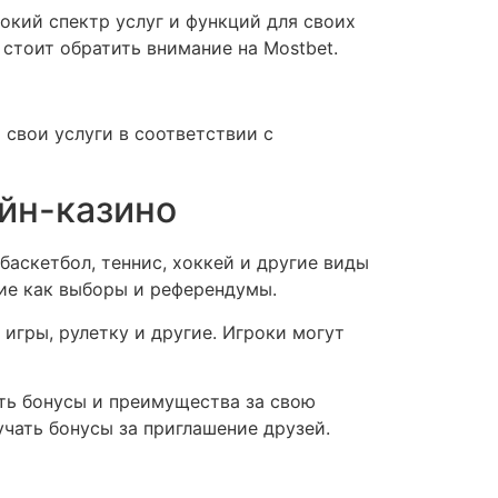
рокий спектр услуг и функций для своих
стоит обратить внимание на Mostbet.
 свои услуги в соответствии с
айн-казино
баскетбол, теннис, хоккей и другие виды
кие как выборы и референдумы.
игры, рулетку и другие. Игроки могут
ть бонусы и преимущества за свою
чать бонусы за приглашение друзей.