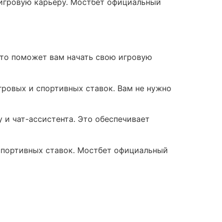
 игровую карьеру. Мостбет официальный
Это поможет вам начать свою игровую
гровых и спортивных ставок. Вам не нужно
 и чат-ассистента. Это обеспечивает
 спортивных ставок. Мостбет официальный