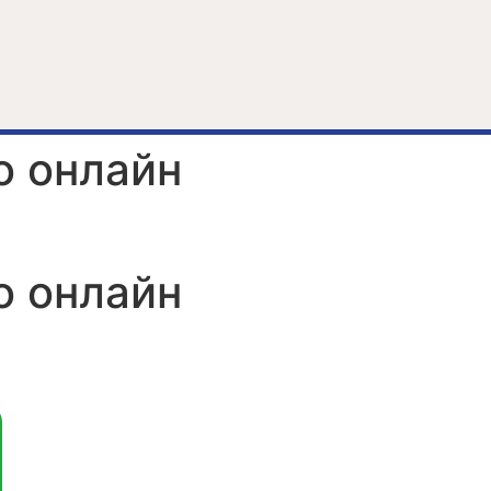
о онлайн
о онлайн