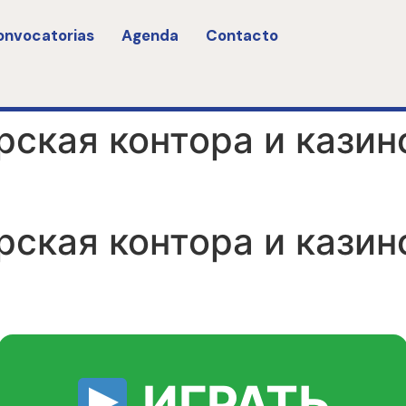
onvocatorias
Agenda
Contacto
рская контора и казин
рская контора и казин
ИГРАТЬ