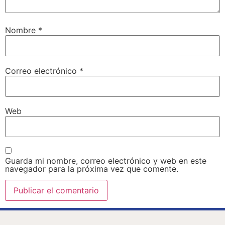
Nombre
*
Correo electrónico
*
Web
Guarda mi nombre, correo electrónico y web en este
navegador para la próxima vez que comente.