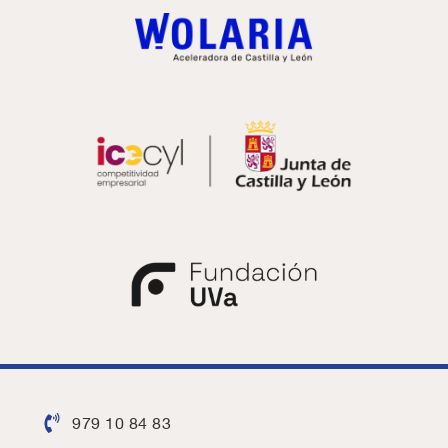
979 10 84 83