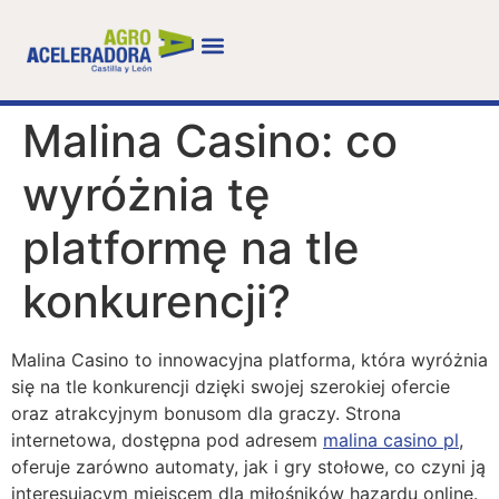
Malina Casino: co
wyróżnia tę
platformę na tle
konkurencji?
Malina Casino to innowacyjna platforma, która wyróżnia
się na tle konkurencji dzięki swojej szerokiej ofercie
oraz atrakcyjnym bonusom dla graczy. Strona
internetowa, dostępna pod adresem
malina casino pl
,
oferuje zarówno automaty, jak i gry stołowe, co czyni ją
interesującym miejscem dla miłośników hazardu online.