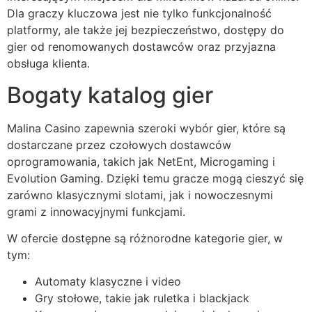
Dla graczy kluczowa jest nie tylko funkcjonalność
platformy, ale także jej bezpieczeństwo, dostępy do
gier od renomowanych dostawców oraz przyjazna
obsługa klienta.
Bogaty katalog gier
Malina Casino zapewnia szeroki wybór gier, które są
dostarczane przez czołowych dostawców
oprogramowania, takich jak NetEnt, Microgaming i
Evolution Gaming. Dzięki temu gracze mogą cieszyć się
zarówno klasycznymi slotami, jak i nowoczesnymi
grami z innowacyjnymi funkcjami.
W ofercie dostępne są różnorodne kategorie gier, w
tym:
Automaty klasyczne i video
Gry stołowe, takie jak ruletka i blackjack