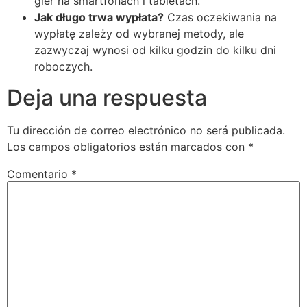
gier na smartfonach i tabletach.
Jak długo trwa wypłata?
Czas oczekiwania na
wypłatę zależy od wybranej metody, ale
zazwyczaj wynosi od kilku godzin do kilku dni
roboczych.
Deja una respuesta
Tu dirección de correo electrónico no será publicada.
Los campos obligatorios están marcados con
*
Comentario
*