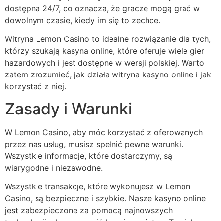
dostępna 24/7, co oznacza, że gracze mogą grać w
dowolnym czasie, kiedy im się to zechce.
Witryna Lemon Casino to idealne rozwiązanie dla tych,
którzy szukają kasyna online, które oferuje wiele gier
hazardowych i jest dostępne w wersji polskiej. Warto
zatem zrozumieć, jak działa witryna kasyno online i jak
korzystać z niej.
Zasady i Warunki
W Lemon Casino, aby móc korzystać z oferowanych
przez nas usług, musisz spełnić pewne warunki.
Wszystkie informacje, które dostarczymy, są
wiarygodne i niezawodne.
Wszystkie transakcje, które wykonujesz w Lemon
Casino, są bezpieczne i szybkie. Nasze kasyno online
jest zabezpieczone za pomocą najnowszych