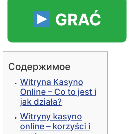
GRAĆ
Содержимое
Witryna Kasyno
Online – Co to jest i
jak działa?
Witryny kasyno
online – korzyści i