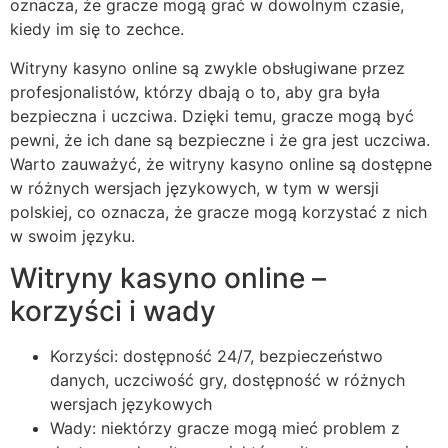
oznacza, że gracze mogą grać w dowolnym czasie,
kiedy im się to zechce.
Witryny kasyno online są zwykle obsługiwane przez
profesjonalistów, którzy dbają o to, aby gra była
bezpieczna i uczciwa. Dzięki temu, gracze mogą być
pewni, że ich dane są bezpieczne i że gra jest uczciwa.
Warto zauważyć, że witryny kasyno online są dostępne
w różnych wersjach językowych, w tym w wersji
polskiej, co oznacza, że gracze mogą korzystać z nich
w swoim języku.
Witryny kasyno online –
korzyści i wady
Korzyści: dostępność 24/7, bezpieczeństwo
danych, uczciwość gry, dostępność w różnych
wersjach językowych
Wady: niektórzy gracze mogą mieć problem z