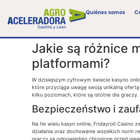
Quiénes somos
C
Jakie są różnice m
platformami?
W dzisiejszym cyfrowym świecie kasyno onlin
które przyciąga uwagę swoją unikalną ofertą
kilku poziomach, które są istotne dla graczy.
Bezpieczeństwo i zauf
Na tle wielu kasyn online, Fridayroll Casino
działania oraz dochowanie wszelkich norm re
graczy są odpowiednio chronione przed ni