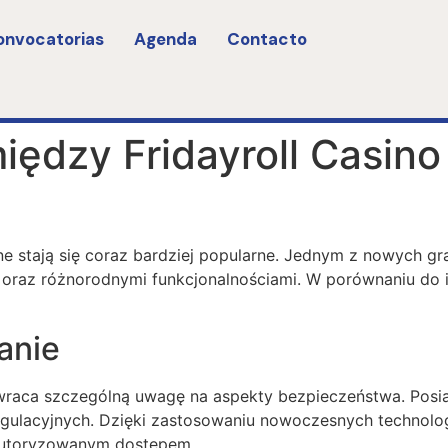
onvocatorias
Agenda
Contacto
iędzy Fridayroll Casino
e stają się coraz bardziej popularne. Jednym z nowych gr
 oraz różnorodnymi funkcjonalnościami. W porównaniu do in
anie
 zwraca szczególną uwagę na aspekty bezpieczeństwa. Posia
gulacyjnych. Dzięki zastosowaniu nowoczesnych technolog
eautoryzowanym dostępem.