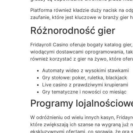
Platforma również kładzie duży nacisk na od
zaufanie, które jest kluczowe w branży gier
Różnorodność gier
Fridayroll Casino oferuje bogaty katalog gie
wiodącymi dostawcami oprogramowania, taki
również korzystać z gier na żywo, które ofe
Automaty wideo z wysokimi stawkami
Gry stołowe: poker, ruletka, blackjack
Live casino z prawdziwymi krupierami
Gry tematyczne i nowości co miesiąc
Programy lojalnościow
W odróżnieniu od wielu innych kasyn, Fridayr
które zwiększają ich szanse na wygraną już
ekskluzywnymi ofertami, co sprawia, że gra st