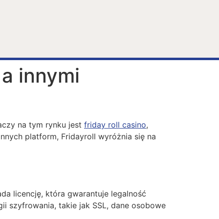
 a innymi
aczy na tym rynku jest
friday roll casino
,
nych platform, Fridayroll wyróżnia się na
da licencję, która gwarantuje legalność
ii szyfrowania, takie jak SSL, dane osobowe