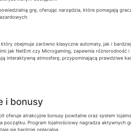
powiedzialną grę, oferując narzędzia, które pomagają gra
 hazardowych.
r, który obejmuje zarówno klasyczne automaty, jak i bardz
mi jak NetEnt czy Microgaming, zapewnia różnorodność i
rują interaktywną atmosferę, przypominającą prawdziwe ka
e i bonusy
oll oferuje atrakcyjne bonusy powitalne oraz system lojal
 na początku. Program lojalnościowy nagradza aktywnych 
aje się bardziej opłacalna.