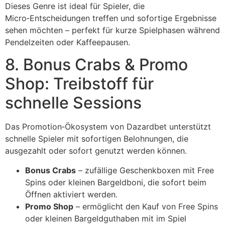
Dieses Genre ist ideal für Spieler, die
Micro‑Entscheidungen treffen und sofortige Ergebnisse
sehen möchten – perfekt für kurze Spielphasen während
Pendelzeiten oder Kaffeepausen.
8. Bonus Crabs & Promo
Shop: Treibstoff für
schnelle Sessions
Das Promotion‑Ökosystem von Dazardbet unterstützt
schnelle Spieler mit sofortigen Belohnungen, die
ausgezahlt oder sofort genutzt werden können.
Bonus Crabs
– zufällige Geschenkboxen mit Free
Spins oder kleinen Bargeldboni, die sofort beim
Öffnen aktiviert werden.
Promo Shop
– ermöglicht den Kauf von Free Spins
oder kleinen Bargeldguthaben mit im Spiel