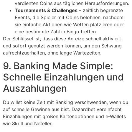
verdienten Coins aus täglichen Herausforderungen.
Tournaments & Challenges
– zeitlich begrenzte
Events, die Spieler mit Coins belohnen, nachdem
sie einfache Aktionen wie Wetten platzieren oder
eine bestimmte Zahl in Bingo treffen.
Der Schlüssel ist, dass diese Anreize schnell aktiviert
und sofort genutzt werden können, um den Schwung
aufrechtzuerhalten, ohne lange Wartezeiten.
9. Banking Made Simple:
Schnelle Einzahlungen und
Auszahlungen
Du willst keine Zeit mit Banking verschwenden, wenn du
auf schnelle Gewinne aus bist. Dazardbet vereinfacht
Einzahlungen mit großen Kartenoptionen und e‑Wallets
wie Skrill und Neteller.