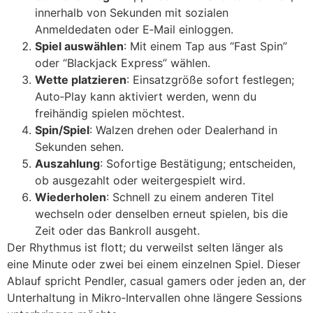
innerhalb von Sekunden mit sozialen
Anmeldedaten oder E‑Mail einloggen.
Spiel auswählen
: Mit einem Tap aus “Fast Spin”
oder “Blackjack Express” wählen.
Wette platzieren
: Einsatzgröße sofort festlegen;
Auto‑Play kann aktiviert werden, wenn du
freihändig spielen möchtest.
Spin/Spiel
: Walzen drehen oder Dealerhand in
Sekunden sehen.
Auszahlung
: Sofortige Bestätigung; entscheiden,
ob ausgezahlt oder weitergespielt wird.
Wiederholen
: Schnell zu einem anderen Titel
wechseln oder denselben erneut spielen, bis die
Zeit oder das Bankroll ausgeht.
Der Rhythmus ist flott; du verweilst selten länger als
eine Minute oder zwei bei einem einzelnen Spiel. Dieser
Ablauf spricht Pendler, casual gamers oder jeden an, der
Unterhaltung in Mikro‑Intervallen ohne längere Sessions