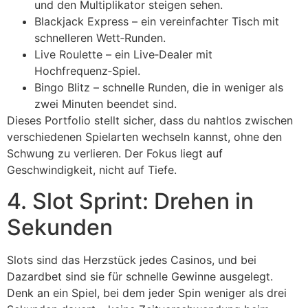
und den Multiplikator steigen sehen.
Blackjack Express – ein vereinfachter Tisch mit
schnelleren Wett‑Runden.
Live Roulette – ein Live‑Dealer mit
Hochfrequenz‑Spiel.
Bingo Blitz – schnelle Runden, die in weniger als
zwei Minuten beendet sind.
Dieses Portfolio stellt sicher, dass du nahtlos zwischen
verschiedenen Spielarten wechseln kannst, ohne den
Schwung zu verlieren. Der Fokus liegt auf
Geschwindigkeit, nicht auf Tiefe.
4. Slot Sprint: Drehen in
Sekunden
Slots sind das Herzstück jedes Casinos, und bei
Dazardbet sind sie für schnelle Gewinne ausgelegt.
Denk an ein Spiel, bei dem jeder Spin weniger als drei