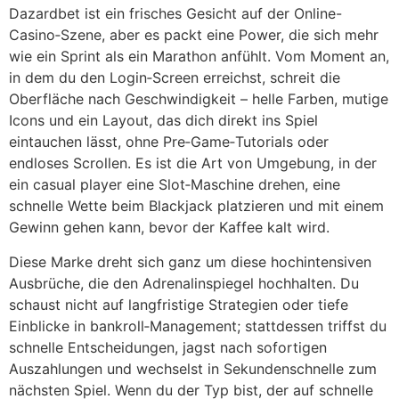
Dazardbet ist ein frisches Gesicht auf der Online-
Casino‑Szene, aber es packt eine Power, die sich mehr
wie ein Sprint als ein Marathon anfühlt. Vom Moment an,
in dem du den Login‑Screen erreichst, schreit die
Oberfläche nach Geschwindigkeit – helle Farben, mutige
Icons und ein Layout, das dich direkt ins Spiel
eintauchen lässt, ohne Pre‑Game‑Tutorials oder
endloses Scrollen. Es ist die Art von Umgebung, in der
ein casual player eine Slot‑Maschine drehen, eine
schnelle Wette beim Blackjack platzieren und mit einem
Gewinn gehen kann, bevor der Kaffee kalt wird.
Diese Marke dreht sich ganz um diese hochintensiven
Ausbrüche, die den Adrenalinspiegel hochhalten. Du
schaust nicht auf langfristige Strategien oder tiefe
Einblicke in bankroll‑Management; stattdessen triffst du
schnelle Entscheidungen, jagst nach sofortigen
Auszahlungen und wechselst in Sekundenschnelle zum
nächsten Spiel. Wenn du der Typ bist, der auf schnelle