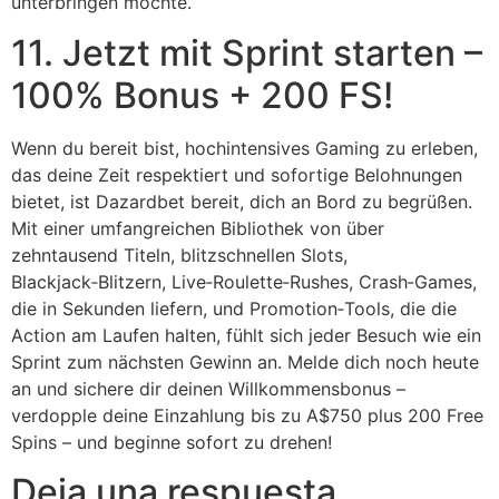
unterbringen möchte.
11. Jetzt mit Sprint starten –
100% Bonus + 200 FS!
Wenn du bereit bist, hochintensives Gaming zu erleben,
das deine Zeit respektiert und sofortige Belohnungen
bietet, ist Dazardbet bereit, dich an Bord zu begrüßen.
Mit einer umfangreichen Bibliothek von über
zehntausend Titeln, blitzschnellen Slots,
Blackjack‑Blitzern, Live‑Roulette‑Rushes, Crash‑Games,
die in Sekunden liefern, und Promotion‑Tools, die die
Action am Laufen halten, fühlt sich jeder Besuch wie ein
Sprint zum nächsten Gewinn an. Melde dich noch heute
an und sichere dir deinen Willkommensbonus –
verdopple deine Einzahlung bis zu A$750 plus 200 Free
Spins – und beginne sofort zu drehen!
Deja una respuesta