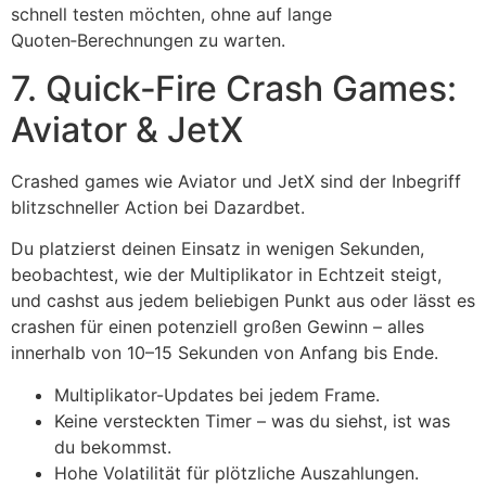
schnell testen möchten, ohne auf lange
Quoten‑Berechnungen zu warten.
7. Quick‑Fire Crash Games:
Aviator & JetX
Crashed games wie Aviator und JetX sind der Inbegriff
blitzschneller Action bei Dazardbet.
Du platzierst deinen Einsatz in wenigen Sekunden,
beobachtest, wie der Multiplikator in Echtzeit steigt,
und cashst aus jedem beliebigen Punkt aus oder lässt es
crashen für einen potenziell großen Gewinn – alles
innerhalb von 10–15 Sekunden von Anfang bis Ende.
Multiplikator-Updates bei jedem Frame.
Keine versteckten Timer – was du siehst, ist was
du bekommst.
Hohe Volatilität für plötzliche Auszahlungen.