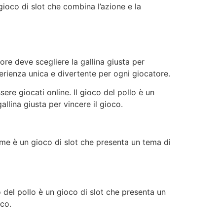
gioco di slot che combina l’azione e la
ore deve scegliere la gallina giusta per
sperienza unica e divertente per ogni giocatore.
ere giocati online. Il gioco del pollo è un
llina giusta per vincere il gioco.
Game è un gioco di slot che presenta un tema di
 del pollo è un gioco di slot che presenta un
oco.