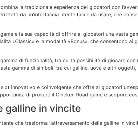
ombina la tradizionale esperienza dei giocatori con l’avve
erizzato da un’interfaccia utente facile da usare, che conse
game è la sua capacità di offrire ai giocatori una vasta gam
dalità «Classic» e la modalità «Bonus», che consentono ai gi
gamma di funzionalità, tra cui la possibilità di giocare con
vasta gamma di simboli, tra cui galline, uova e altri oggetti
 slot innovativo e coinvolgente che offre ai giocatori un’e
opportunità di provare il Chicken Road game e scoprire cosa 
 galline in vincite
ertente che trasforma l’attraversamento delle galline in vinc
.