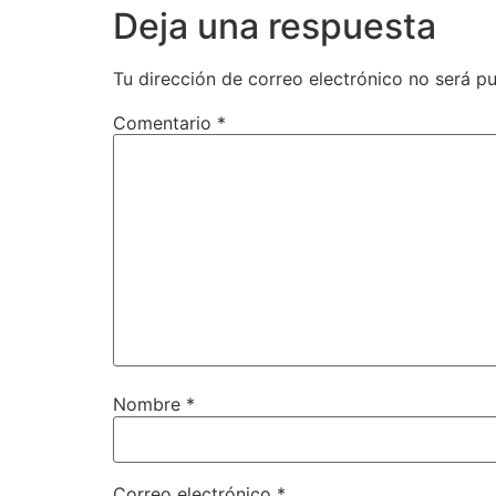
Deja una respuesta
Tu dirección de correo electrónico no será pu
Comentario
*
Nombre
*
Correo electrónico
*