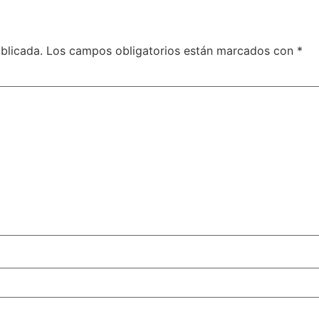
blicada.
Los campos obligatorios están marcados con
*