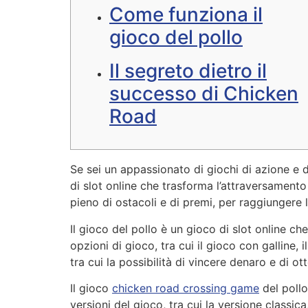
Come funziona il
gioco del pollo
Il segreto dietro il
successo di Chicken
Road
Se sei un appassionato di giochi di azione e di
di slot online che trasforma l’attraversamento 
pieno di ostacoli e di premi, per raggiungere l
Il gioco del pollo è un gioco di slot online ch
opzioni di gioco, tra cui il gioco con galline, 
tra cui la possibilità di vincere denaro e di o
Il gioco
chicken road crossing game
del pollo
versioni del gioco, tra cui la versione classica