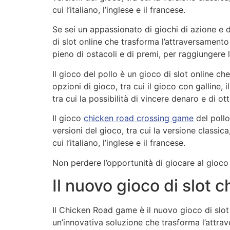
cui l’italiano, l’inglese e il francese.
Se sei un appassionato di giochi di azione e di
di slot online che trasforma l’attraversamento 
pieno di ostacoli e di premi, per raggiungere l
Il gioco del pollo è un gioco di slot online ch
opzioni di gioco, tra cui il gioco con galline, 
tra cui la possibilità di vincere denaro e di o
Il gioco
chicken road crossing game
del pollo
versioni del gioco, tra cui la versione classica
cui l’italiano, l’inglese e il francese.
Non perdere l’opportunità di giocare al gioco d
Il nuovo gioco di slot c
Il Chicken Road game è il nuovo gioco di slot
un’innovativa soluzione che trasforma l’attrav