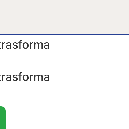
trasforma
trasforma