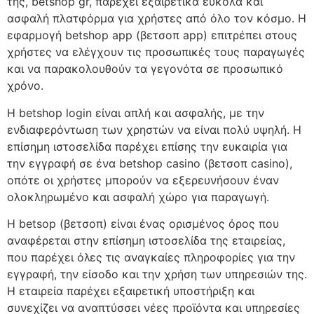
της, betshop gr, παρέχει εξαιρετικά εύκολα και
ασφαλή πλατφόρμα για χρήστες από όλο τον κόσμο. Η
εφαρμογή betshop app (βετσοπ app) επιτρέπει στους
χρήστες να ελέγχουν τις προσωπικές τους παραγωγές
και να παρακολουθούν τα γεγονότα σε προσωπικό
χρόνο.
Η betshop login είναι απλή και ασφαλής, με την
ενδιαφερόντωση των χρηστών να είναι πολύ υψηλή. Η
επίσημη ιστοσελίδα παρέχει επίσης την ευκαιρία για
την εγγραφή σε ένα betshop casino (βετσοπ casino),
οπότε οι χρήστες μπορούν να εξερευνήσουν έναν
ολοκληρωμένο και ασφαλή χώρο για παραγωγή.
Η betsop (βετσοπ) είναι ένας ορισμένος όρος που
αναφέρεται στην επίσημη ιστοσελίδα της εταιρείας,
που παρέχει όλες τις αναγκαίες πληροφορίες για την
εγγραφή, την είσοδο και την χρήση των υπηρεσιών της.
Η εταιρεία παρέχει εξαιρετική υποστήριξη και
συνεχίζει να αναπτύσσει νέες προϊόντα και υπηρεσίες