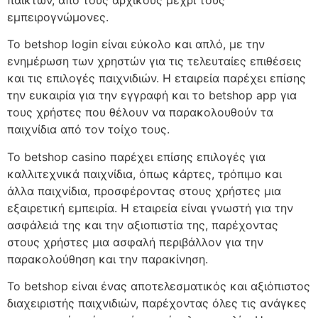
παικτών, από τους αρχικούς μέχρι τους
εμπειρογνώμονες.
Το betshop login είναι εύκολο και απλό, με την
ενημέρωση των χρηστών για τις τελευταίες επιθέσεις
και τις επιλογές παιχνιδιών. Η εταιρεία παρέχει επίσης
την ευκαιρία για την εγγραφή και το betshop app για
τους χρήστες που θέλουν να παρακολουθούν τα
παιχνίδια από τον τοίχο τους.
Το betshop casino παρέχει επίσης επιλογές για
καλλιτεχνικά παιχνίδια, όπως κάρτες, τρόπιμο και
άλλα παιχνίδια, προσφέροντας στους χρήστες μια
εξαιρετική εμπειρία. Η εταιρεία είναι γνωστή για την
ασφάλειά της και την αξιοπιστία της, παρέχοντας
στους χρήστες μια ασφαλή περιβάλλον για την
παρακολούθηση και την παρακίνηση.
Το betshop είναι ένας αποτελεσματικός και αξιόπιστος
διαχειριστής παιχνιδιών, παρέχοντας όλες τις ανάγκες