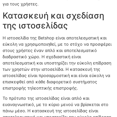
για τους χρήστες.
Κατασκευή και σχεδίαση
της ιστοσελίδας
Η ιστοσελίδα της Betshop είναι αποτελεσματική και
εύκολη να χρησιμοποιηθεί, με το στόχο να προσφέρει
στους χρήστες έναν απλό και αποτελεσματικό
διαδραστικό χώρο. Η σχεδιαστική είναι
αποτελεσματική και υποστηρίζει την εύκολη επίδραση
των χρηστών στην ιστοσελίδα. Η κατασκευή της
ιστοσελίδας είναι προσαρμοστική και είναι εύκολη να
επισκεφθεί από κάθε διαφορετικό συστήματος
επιστροφής τηλεοπτικής επιστροφής.
Το πρότυπο της ιστοσελίδας είναι απλό και
ευαναγνωστικό, με το κύριο μενού να βρίσκεται στο
πάνω μέσο. Η κατασκευή της ιστοσελίδας είναι
αποτελεσματική και υποστηρίζει την εύκολη επίδραση