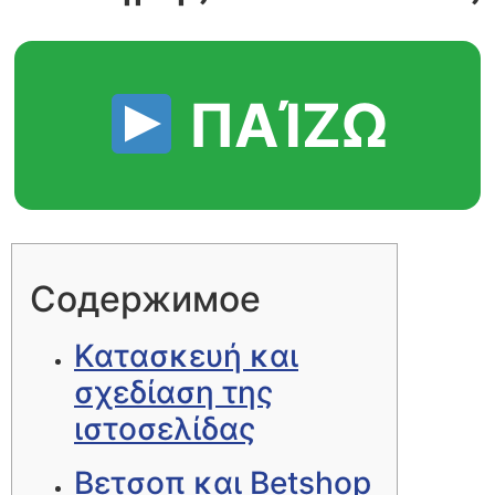
ΠΑΊΖΩ
Содержимое
Κατασκευή και
σχεδίαση της
ιστοσελίδας
Βετσοπ και Betshop