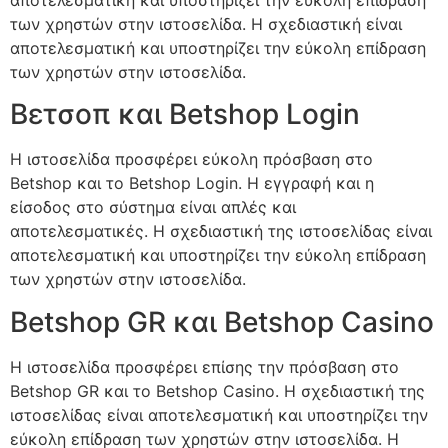
των χρηστών στην ιστοσελίδα. Η σχεδιαστική είναι
αποτελεσματική και υποστηρίζει την εύκολη επίδραση
των χρηστών στην ιστοσελίδα.
Βετσοπ και Betshop Login
Η ιστοσελίδα προσφέρει εύκολη πρόσβαση στο
Betshop και το Betshop Login. Η εγγραφή και η
είσοδος στο σύστημα είναι απλές και
αποτελεσματικές. Η σχεδιαστική της ιστοσελίδας είναι
αποτελεσματική και υποστηρίζει την εύκολη επίδραση
των χρηστών στην ιστοσελίδα.
Betshop GR και Betshop Casino
Η ιστοσελίδα προσφέρει επίσης την πρόσβαση στο
Betshop GR και το Betshop Casino. Η σχεδιαστική της
ιστοσελίδας είναι αποτελεσματική και υποστηρίζει την
εύκολη επίδραση των χρηστών στην ιστοσελίδα. Η