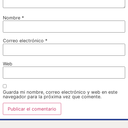
Nombre
*
Correo electrónico
*
Web
Guarda mi nombre, correo electrónico y web en este
navegador para la próxima vez que comente.