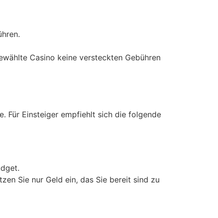
ühren.
 gewählte Casino keine versteckten Gebühren
. Für Einsteiger empfiehlt sich die folgende
udget.
zen Sie nur Geld ein, das Sie bereit sind zu