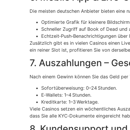
Die meisten deutschen Anbieter bieten eine na
Optimierte Grafik für kleinere Bildschirm
Schneller Zugriff auf Book of Dead und 
Echtzeit‑Push‑Benachrichtigungen über 
Zusätzlich gibt es in vielen Casinos einen L
ein reiner Slot ist, profitieren Sie von derse
7. Auszahlungen – Ges
Nach einem Gewinn können Sie das Geld per 
Sofortüberweisung: 0–24 Stunden.
E‑Wallets: 1–4 Stunden.
Kreditkarte: 1–3 Werktage.
Viele Casinos setzen ein wöchentliches Ausza
dass Sie alle KYC‑Dokumente eingereicht hab
8. Kundensupport und 