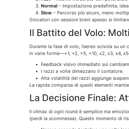
Normal
– Impostazione predefinita; idea
Slow
– Percorso più sicuro, meno moltipli
Giocatori con sessioni brevi spesso si limita
Il Battito del Volo: Molt
Durante la fase di volo, l’aereo scivola su un
in varie forme—+1, +2, +5, +10, x2, x3, x4, 
Feedback visivo immediato sui cambiamen
I razzi a volte dimezzano il contatore.
Alta volatilità dei razzi aggiunge suspen
La rapida comparsa di questi elementi mantiene
La Decisione Finale: A
Il climax di ogni round è semplice ma emozion
(perdi la scommessa). Questo momento di rischi