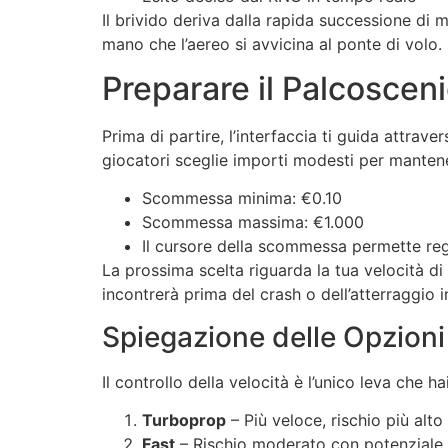
Il brivido deriva dalla rapida successione di
mano che l’aereo si avvicina al ponte di volo.
Preparare il Palcoscen
Prima di partire, l’interfaccia ti guida attr
giocatori sceglie importi modesti per mantener
Scommessa minima: €0.10
Scommessa massima: €1.000
Il cursore della scommessa permette reg
La prossima scelta riguarda la tua velocità d
incontrerà prima del crash o dell’atterraggio i
Spiegazione delle Opzioni 
Il controllo della velocità è l’unico leva che hai
Turboprop
– Più veloce, rischio più alto
Fast
– Rischio moderato con potenziale e