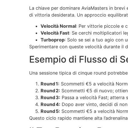
La chiave per dominare AviaMasters in brevi esp
di vittoria desiderata. Un approccio equilibr
Velocità Normal
: Per vittorie piccole e 
Velocità Fast
: Se cerchi moltiplicatori 
Turboprop
: Solo se sei a tuo agio con u
Sperimentare con queste velocità durante il dem
Esempio di Flusso di 
Una sessione tipica di cinque round potrebbe
Round 1:
Scommetti €5 a velocità Normal
Round 2:
Scommetti €5 di nuovo; ottieni
Round 3:
Passa a velocità Fast; atterra 
Round 4:
Dopo aver vinto, decidi di non 
Round 5:
Scommetti €5 a velocità Normal
Questo ciclo rapido mantiene alta l’adrenalin