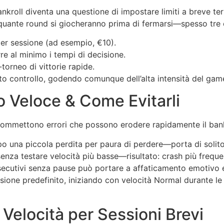
ankroll diventa una questione di impostare limiti a breve t
quante round si giocheranno prima di fermarsi—spesso tre 
er sessione (ad esempio, €10).
re al minimo i tempi di decisione.
orneo di vittorie rapide.
to controllo, godendo comunque dell’alta intensità del gam
o Veloce & Come Evitarli
e commettono errori che possono erodere rapidamente il bank
o una piccola perdita per paura di perdere—porta di solito
senza testare velocità più basse—risultato: crash più frequen
ecutivi senza pause può portare a affaticamento emotivo e 
essione predefinito, iniziando con velocità Normal durante 
 Velocità per Sessioni Brevi