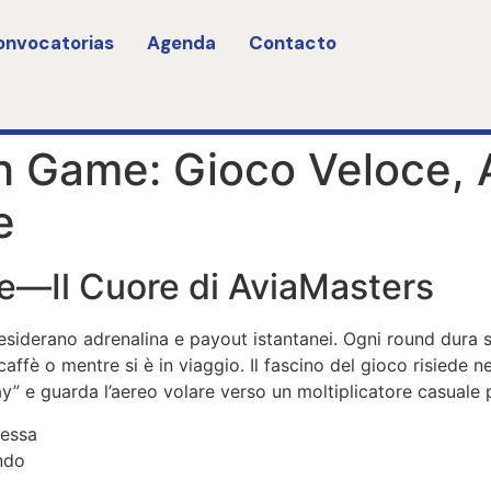
onvocatorias
Agenda
Contacto
 Game: Gioco Veloce, A
e
se—Il Cuore di AviaMasters
esiderano adrenalina e payout istantanei. Ogni round dura 
ffè o mentre si è in viaggio. Il fascino del gioco risiede ne
y” e guarda l’aereo volare verso un moltiplicatore casuale pr
messa
ndo