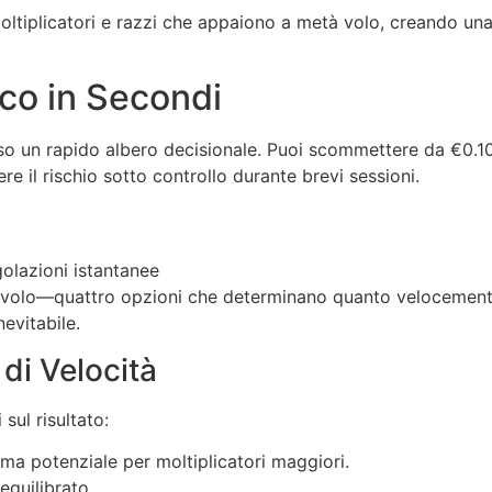
 moltiplicatori e razzi che appaiono a metà volo, creando u
ico in Secondi
averso un rapido albero decisionale. Puoi scommettere da €0.
e il rischio sotto controllo durante brevi sessioni.
olazioni istantanee
i volo—quattro opzioni che determinano quanto velocemente 
nevitabile.
di Velocità
 sul risultato:
 ma potenziale per moltiplicatori maggiori.
quilibrato.