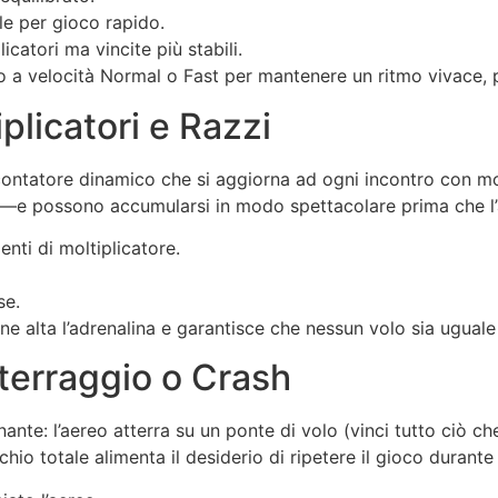
le per gioco rapido.
catori ma vincite più stabili.
no a velocità Normal o Fast per mantenere un ritmo vivace,
iplicatori e Razzi
 contatore dinamico che si aggiorna ad ogni incontro con molt
x5—e possono accumularsi in modo spettacolare prima che l’
ti di moltiplicatore.
se.
 alta l’adrenalina e garantisce che nessun volo sia uguale a
tterraggio o Crash
ante: l’aereo atterra su un ponte di volo (vinci tutto ciò 
o totale alimenta il desiderio di ripetere il gioco durante 