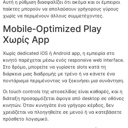
Αυτή η ρύθμιση διασφαλίζει ότι ακόμα και οι έμπειροι
παίκτες μπορούν να απολαύσουν γρήγορους γύρους
χωρίς να περιμένουν άλλους συμμετέχοντες.
Mobile‑Optimized Play
Χωρίς App
Χωρίς dedicated iOS ή Android app, η εμπειρία στο
κινητό παρέχεται μέσω ενός responsive web interface.
Στο δρόμο, μπορείτε να γυρίσετε slots κατά τη
διάρκεια μιας διαδρομής με τρένο ή να κάνετε ένα
ποντάρισμα περιμένοντας να ξεκινήσει μια συνάντηση.
Οι touch controls της ιστοσελίδας είναι καθαρές, και η
διάταξη προσαρμόζεται άψογα από desktop σε οθόνες
κινητών. Όταν κυνηγάτε ένα γρήγορο κέρδος, δεν
χρειάζεται να πλοηγηθείτε σε μενού ή να κατεβάσετε
πρόσθετο λογισμικό.