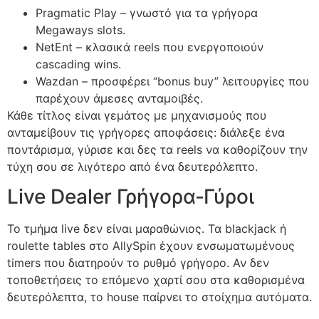
Pragmatic Play – γνωστό για τα γρήγορα
Megaways slots.
NetEnt – κλασικά reels που ενεργοποιούν
cascading wins.
Wazdan – προσφέρει “bonus buy” λειτουργίες που
παρέχουν άμεσες ανταμοιβές.
Κάθε τίτλος είναι γεμάτος με μηχανισμούς που
ανταμείβουν τις γρήγορες αποφάσεις: διάλεξε ένα
ποντάρισμα, γύρισε και δες τα reels να καθορίζουν την
τύχη σου σε λιγότερο από ένα δευτερόλεπτο.
Live Dealer Γρήγορα‑Γύροι
Το τμήμα live δεν είναι μαραθώνιος. Τα blackjack ή
roulette tables στο AllySpin έχουν ενσωματωμένους
timers που διατηρούν το ρυθμό γρήγορο. Αν δεν
τοποθετήσεις το επόμενο χαρτί σου στα καθορισμένα
δευτερόλεπτα, το house παίρνει το στοίχημα αυτόματα.