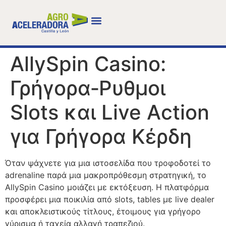
AllySpin Casino:
Γρήγορα‑Ρυθμοι
Slots και Live Action
για Γρήγορα Κέρδη
Όταν ψάχνετε για μια ιστοσελίδα που τροφοδοτεί το
adrenaline παρά μια μακροπρόθεσμη στρατηγική, το
AllySpin Casino μοιάζει με εκτόξευση. Η πλατφόρμα
προσφέρει μια ποικιλία από slots, tables με live dealer
και αποκλειστικούς τίτλους, έτοιμους για γρήγορο
γύρισμα ή ταχεία αλλαγή τραπεζιού.