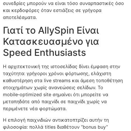
συνεδρίες μπορούν να είναι τόσο συναρπαστικές όσο
και κερδοφόρες όταν εστιάζεις σε γρήγορα
αποτελέσματα.
Γιατί το AllySpin Είναι
Κατασκευασμένο για
Speed Enthusiasts
Η αρχιτεκτονική της ιστοσελίδας δίνει έμφαση στην
ταχύτητα: γρήγοροι χρόνοι φόρτωσης, ελάχιστη
καθυστέρηση στα live streams και άμεση τοποθέτηση
στοιχημάτων χωρίς ανανεώσεις σελίδων. Το
mobile‑optimized site σημαίνει ότι μπορείτε να
μεταπηδάτε από παιχνίδι σε παιχνίδι χωρίς να
περιμένετε νέα φορτώματα.
Η επιλογή παιχνιδιών αντικατοπτρίζει αυτήν τη
φιλοσοφία: πολλά titles διαθέτουν “bonus buy”