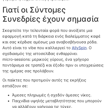
Γιατί οι Σύντομες
Συνεδρίες έχουν σημασία
Σκεφτείτε την τελευταία φορά που ανοίξατε μια
εφαρμογή κατά τη διάρκεια ενός διαλείμματος καφέ
και σας κέρδισε αμέσως μια αναβοσβήνουσα ρόδα.
Αυτό είναι το vibe που καλλιεργεί το
AllySpin
. Ο
σχεδιασμός της ιστοσελίδας ενθαρρύνει
micro‑sessions: μερικούς γύρους, ένα γρήγορο
ποντάρισμα σε τραπέζι και έξοδο πριν οι υποχρεώσεις
της ημέρας σας προλάβουν.
Οι παίκτες που προτιμούν αυτές τις εκρήξεις
εστιάζουν σε:
Άμεσες πληρωμές ή σχεδόν άμεσες νίκες.
Παιχνίδια υψηλής μεταβλητότητας που μπορούν
να αλλάξουν γρήγορα τις τύχες.