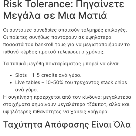
Risk Tolerance: Πηγαίνετε
Μεγάλα σε Μια Ματιά
Οι σύντομες συνεδρίες απαιτούν τολμηρές επιλογές.
Οι παίκτες συνήθως ποντάρουν σε υψηλότερα
ποσοστά του bankroll τους για να μεγιστοποιήσουν το
πιθανό κέρδος προτού τελειώσει ο χρόνος.
Τα τυπικά μεγέθη πονταρίσματος μπορεί να είναι:
Slots – 1–5 credits ανά γύρο.
Live tables – 10–50% του τρέχοντος stack chips
ανά γύρο.
Η συγκίνηση προέρχεται από τον κίνδυνο: μεγαλύτερα
στοιχήματα σημαίνουν μεγαλύτερα τζάκποτ, αλλά και
υψηλότερες πιθανότητες να χάσεις γρήγορα.
Ταχύτητα Απόφασης Είναι Όλα